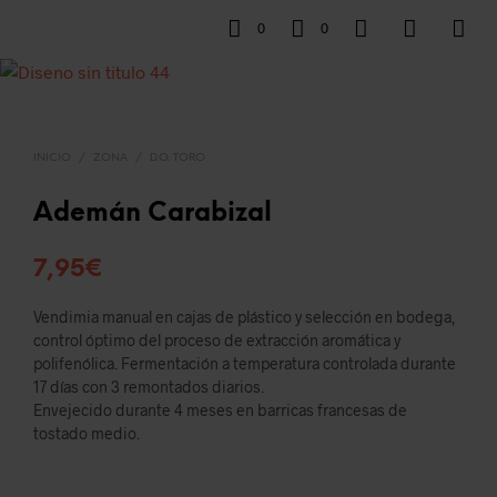
0
0
INICIO
/
ZONA
/
D.O. TORO
Ademán Carabizal
7,95
€
Vendimia manual en cajas de plástico y selección en bodega,
control óptimo del proceso de extracción aromática y
polifenólica. Fermentación a temperatura controlada durante
17 días con 3 remontados diarios.
Envejecido durante 4 meses en barricas francesas de
tostado medio.