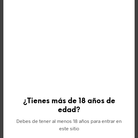
VALORACIONES (0)
Este vino contiene sulfitos.
PRODUCTOS RELACIONADOS
¿Tienes más de 18 años de
edad?
Debes de tener al menos 18 años para entrar en
este sitio
15,50
€
10,95
€