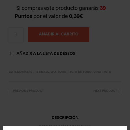
Si compras este producto ganarás
39
Puntos
por el valor de
0,39
€
AÑADIR AL CARRITO
AÑADIR A LA LISTA DE DESEOS
CATEGORÍAS:
0 - 12 MESES
,
D.O. TORO
,
TINTA DE TORO
,
VINO TINTO
PREVIOUS PRODUCT
NEXT PRODUCT
DESCRIPCIÓN
INFORMACIÓN ADICIONAL