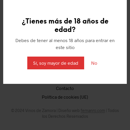
¿Tienes más de 18 años de
edad?
Quienes somos
Debes de tener al menos 18 años para entrar en
Política de Cookies
este sitio
Aviso Legal
Términos y condiciones
Sí, soy mayor de edad
No
Puntos
Mi Cuenta
Contacto
Política de cookies (UE)
© 2024 Vinos de Zamora | Diseño web
fernanro.com
| Todos
los Derechos Reservados