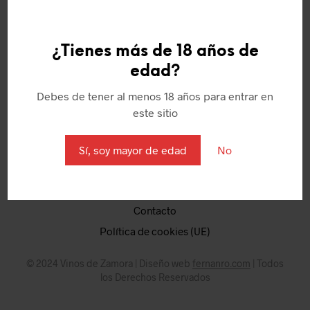
¿Tienes más de 18 años de
edad?
Quienes somos
Debes de tener al menos 18 años para entrar en
Política de Cookies
este sitio
Aviso Legal
Términos y condiciones
Sí, soy mayor de edad
No
Puntos
Mi Cuenta
Contacto
Política de cookies (UE)
© 2024 Vinos de Zamora | Diseño web
fernanro.com
| Todos
los Derechos Reservados