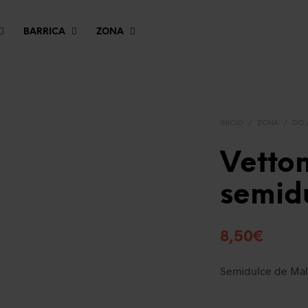
BARRICA
ZONA
INICIO
/
ZONA
/
D.O.
Vetto
semid
8,50
€
Semidulce de Mal