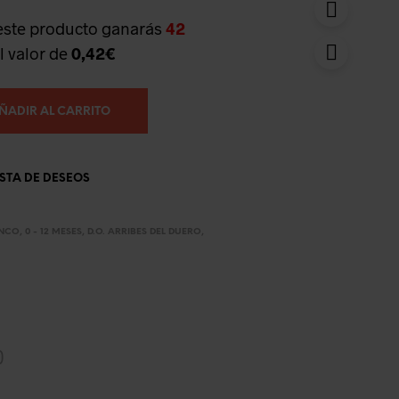
este producto ganarás
42
l valor de
0,42
€
ÑADIR AL CARRITO
ISTA DE DESEOS
ANCO
,
0 - 12 MESES
,
D.O. ARRIBES DEL DUERO
,
)