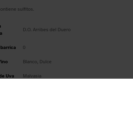
ontiene sulfitos.
n
D.O. Arribes del Duero
a
barrica
0
Vino
Blanco, Dulce
de Uva
Malvasia
ciones
oraciones aún.
 primero en valorar “Vettonia bl