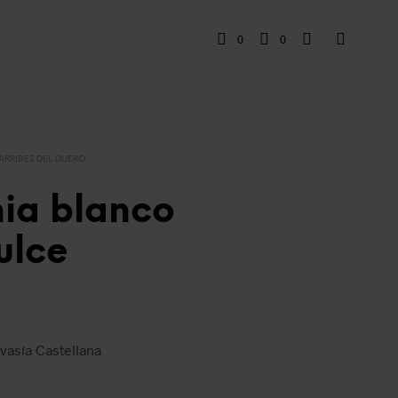
0
0
 ARRIBES DEL DUERO
nia blanco
ulce
vasía Castellana