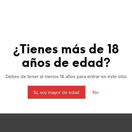
ulce”
ón de correo electrónico no será publicada.
Los campos obligat
cados con
*
ACIÓN
*
¿Tienes más de 18
años de edad?
ACIÓN
*
Debes de tener al menos 18 años para entrar en este sitio
Sí, soy mayor de edad
No