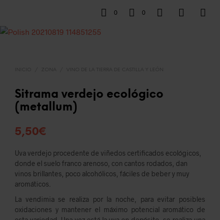
0
0
INICIO
/
ZONA
/
VINO DE LA TIERRA DE CASTILLA Y LEÓN
Sitrama verdejo ecológico
(metallum)
5,50
€
Uva verdejo procedente de viñedos certificados ecológicos,
donde el suelo franco arenoso, con cantos rodados, dan
vinos brillantes, poco alcohólicos, fáciles de beber y muy
aromáticos.
La vendimia se realiza por la noche, para evitar posibles
oxidaciones y mantener el máximo potencial aromático de
esta variedad. Una vez está la uva en depósito, se realiza una