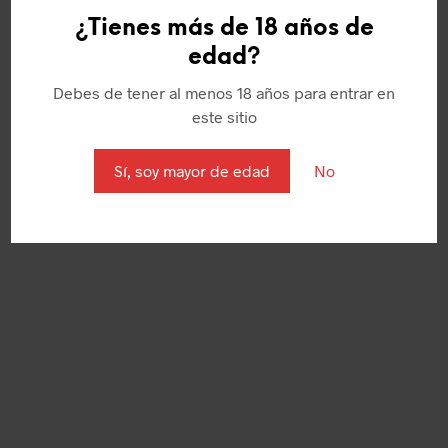
¿Tienes más de 18 años de
edad?
Debes de tener al menos 18 años para entrar en
este sitio
Sí, soy mayor de edad
No
9,95
€
5,50
€
AÑADIR AL CARRITO
AÑADIR AL CARRITO