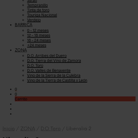
Tempranillo
Tinta de toro
Touriga Nacional
Verdejo
BARRICA
0 – 12 meses
12 – 18 meses
18 – 24 meses
+24 meses
ZONA
D.O. Arribes del Duero
D.O. Tierra del Vino de Zamora
D.O. Toro
D.O. Valles de Benavente
Vino de la Sierra de la Culebra
Vino de la Tierra de Castilla y León
0
0
Carrito
Inicio
/
ZONA
/
D.O. Toro
/
Liberalia 2