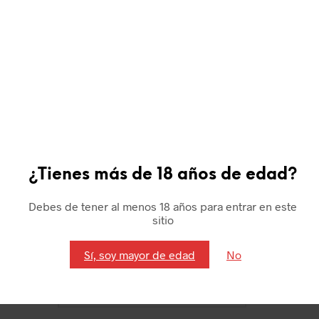
Valoraciones
No hay valoraciones aún.
Sé el primero en valorar “Liberalia 2”
Tu dirección de correo electrónico no será publicada.
Los
campos obligatorios están marcados con
*
Tu puntuación
*
¿Tienes más de 18 años de edad?
Tu valoración
*
Debes de tener al menos 18 años para entrar en este
sitio
Sí, soy mayor de edad
No
Nombre
*