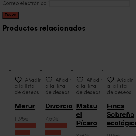
Correo electrónico
*
Productos relacionados
Añadir
Añadir
Añadir
Añadir
a la lista
a la lista
a la lista
a la lista
de deseos
de deseos
de deseos
de deseos
Merur
Divorcio
Matsu
Finca
el
Sobreño
11,95
€
7,50
€
Pícaro
ecológic
Añadir al
Añadir al
carrito
carrito