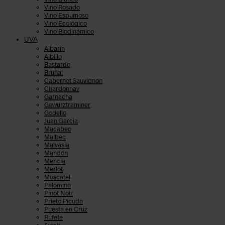
Vino Rosado
Vino Espumoso
Vino Ecológico
Vino Biodinámico
UVA
Albarín
Albillo
Bastardo
Bruñal
Cabernet Sauvignon
Chardonnay
Garnacha
Gewürztraminer
Godello
Juan Garcia
Macabeo
Malbec
Malvasia
Mandón
Mencia
Merlot
Moscatel
Palomino
Pinot Noir
Prieto Picudo
Puesta en Cruz
Rufete
Syrah