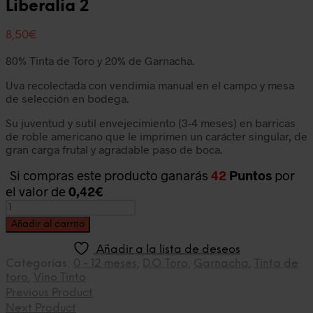
Liberalia 2
8,50
€
80% Tinta de Toro y 20% de Garnacha.
Uva recolectada con vendimia manual en el campo y mesa
de selección en bodega.
Su juventud y sutil envejecimiento (3-4 meses) en barricas
de roble americano que le imprimen un carácter singular, de
gran carga frutal y agradable paso de boca.
Si compras este producto ganarás
42
Puntos
por
el valor de
0,42
€
Liberalia
2
Añadir al carrito
cantidad
Añadir a la lista de deseos
Categorías:
0 - 12 meses
,
D.O. Toro
,
Garnacha
,
Tinta de
toro
,
Vino Tinto
Previous Product
Next Product