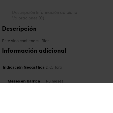
Descripción
Información adicional
Valoraciones (0)
Descripción
Este vino contiene sulfitos.
Información adicional
Indicación Geográfica
D.O. Toro
Meses en barrica
1-3 meses
Tipos de Vino
Tinto
Variedad de Uva
Garnacha, Tinta de Toro