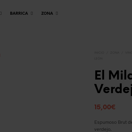
BARRICA
ZONA
INICIO
/
ZONA
/
VINO
LEÓN
El Mil
Verde
15,00
€
Espumoso Brut de
verdejo.