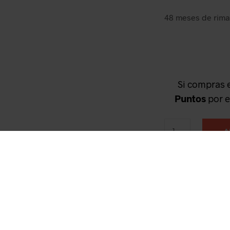
48 meses de rima 
Si compras 
Puntos
por e
A
AÑADIR A LA L
CATEGORÍAS:
VINO BL
BENAVENTE
,
VERDEJO
,
V