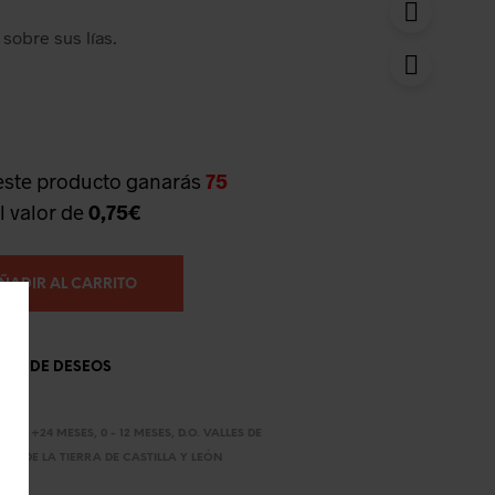
sobre sus lías.
este producto ganarás
75
l valor de
0,75
€
ÑADIR AL CARRITO
ISTA DE DESEOS
ANCO
,
+24 MESES
,
0 - 12 MESES
,
D.O. VALLES DE
INO DE LA TIERRA DE CASTILLA Y LEÓN