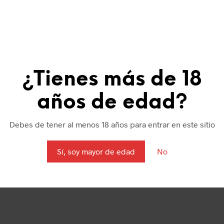
SCRIPCIÓN
INFORMACIÓN ADICIONAL
VALORACIONES (0
¿Tienes más de 18
ontiene sulfitos.
años de edad?
Debes de tener al menos 18 años para entrar en este sitio
Sí, soy mayor de edad
No
PRODUCTOS RELACIONADOS