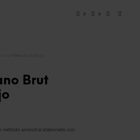
0
0
 DE LA TIERRA DE CASTILLA Y
ano Brut
jo
 método ancestral elaborado con