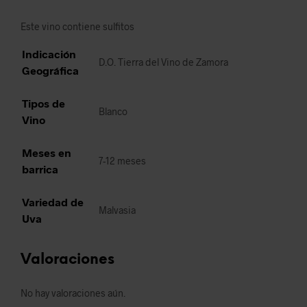
Este vino contiene sulfitos
Indicación
D.O. Tierra del Vino de Zamora
Geográfica
Tipos de
Blanco
Vino
Meses en
7-12 meses
barrica
Variedad de
Malvasia
Uva
Valoraciones
No hay valoraciones aún.