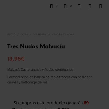
0
0
INICIO
/
ZONA
/
D.O. TIERRA DEL VINO DE ZAMORA
Tres Nudos Malvasía
13,95
€
Malvasía Castellana de viñedos centenarios.
Fermentación en barrica de roble francés con posterior
crianza y battonage de lías.
Si compras este producto ganarás
69