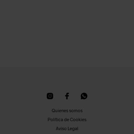
6,50
€
10,50
€
AÑADIR AL CARRITO
AÑADIR AL CARRITO
Quienes somos
Política de Cookies
Aviso Legal