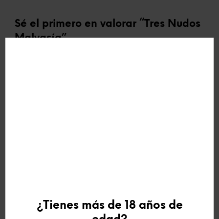
Sé el primero en valorar “Tres Nudos
Malvasía”
Tu dirección de correo electrónico no será publicada.
Los
campos obligatorios están marcados con
*
TU PUNTUACIÓN
*
TU VALORACIÓN
*
¿Tienes más de 18 años de