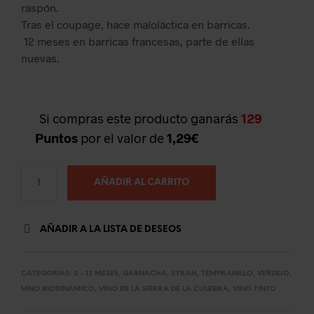
raspón.
Tras el coupage, hace maloláctica en barricas.
12 meses en barricas francesas, parte de ellas
nuevas.
Si compras este producto ganarás
129
Puntos
por el valor de
1,29
€
AÑADIR AL CARRITO
AÑADIR A LA LISTA DE DESEOS
CATEGORÍAS:
0 - 12 MESES
,
GARNACHA
,
SYRAH
,
TEMPRANILLO
,
VERDEJO
,
VINO BIODINÁMICO
,
VINO DE LA SIERRA DE LA CULEBRA
,
VINO TINTO