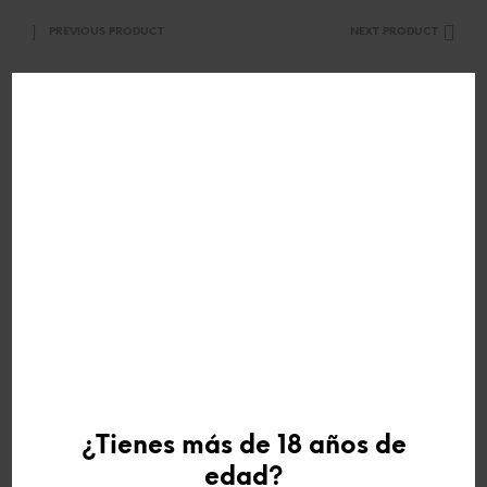
PREVIOUS PRODUCT
NEXT PRODUCT
DESCRIPCIÓN
INFORMACIÓN ADICIONAL
VALORACIONES (0)
Este vino contiene sulfitos.
PRODUCTOS RELACIONADOS
¿Tienes más de 18 años de
edad?