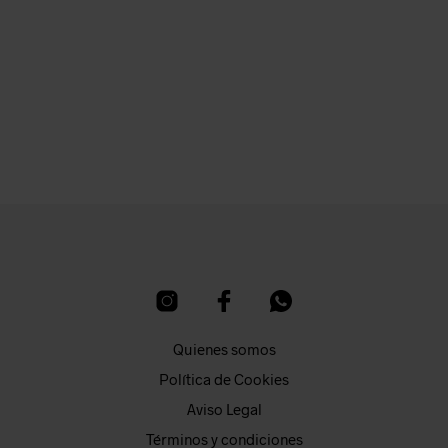
11,00
€
25,50
€
AÑADIR AL CARRITO
AÑADIR AL CARRITO
Quienes somos
Política de Cookies
Aviso Legal
Términos y condiciones