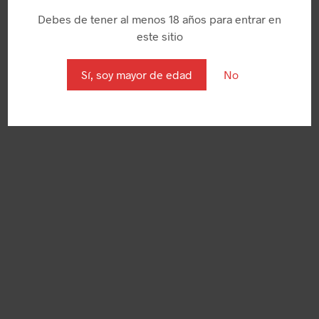
Debes de tener al menos 18 años para entrar en
este sitio
Sí, soy mayor de edad
No
8,95
€
9,95
€
AÑADIR AL CARRITO
AÑADIR AL CARRITO