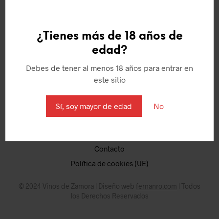
¿Tienes más de 18 años de
edad?
Quienes somos
Debes de tener al menos 18 años para entrar en
Política de Cookies
este sitio
Aviso Legal
Términos y condiciones
Sí, soy mayor de edad
No
Puntos
Mi Cuenta
Contacto
Política de cookies (UE)
© 2024 Vinos de Zamora | Diseño web
fernanro.com
| Todos
los Derechos Reservados