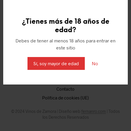
¿Tienes más de 18 años de
edad?
Quienes somos
Debes de tener al menos 18 años para entrar en
Política de Cookies
este sitio
Aviso Legal
Términos y condiciones
Sí, soy mayor de edad
No
Puntos
Mi Cuenta
Contacto
Política de cookies (UE)
© 2024 Vinos de Zamora | Diseño web
fernanro.com
| Todos
los Derechos Reservados