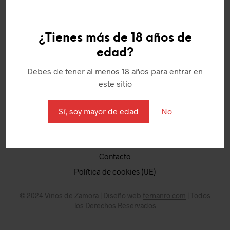
¿Tienes más de 18 años de
edad?
Quienes somos
Debes de tener al menos 18 años para entrar en
Política de Cookies
este sitio
Aviso Legal
Términos y condiciones
Sí, soy mayor de edad
No
Puntos
Mi Cuenta
Contacto
Política de cookies (UE)
© 2024 Vinos de Zamora | Diseño web
fernanro.com
| Todos
los Derechos Reservados