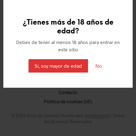
¿Tienes más de 18 años de
edad?
Quienes somos
Debes de tener al menos 18 años para entrar en
Política de Cookies
este sitio
Aviso Legal
Términos y condiciones
Sí, soy mayor de edad
No
Puntos
Mi Cuenta
Contacto
Política de cookies (UE)
© 2024 Vinos de Zamora | Diseño web
fernanro.com
| Todos
los Derechos Reservados