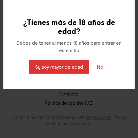
¿Tienes más de 18 años de
edad?
Quienes somos
Debes de tener al menos 18 años para entrar en
Política de Cookies
este sitio
Aviso Legal
Términos y condiciones
Sí, soy mayor de edad
No
Puntos
Mi Cuenta
Contacto
Política de cookies (UE)
© 2024 Vinos de Zamora | Diseño web
fernanro.com
| Todos
los Derechos Reservados